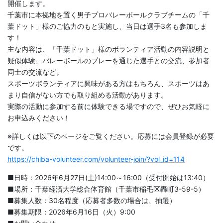
開催します。
千葉市に本拠地を置く男子プロバレーボールクラブチームの「千
葉ドット」様のご協力のもと実施し、当日は選手3名も参加しま
す！
主な内容は、「千葉ドット」様のボランティア活動の内容説明と
疑似体験、バレーボールのプレーを通じた選手との交流、参加者
同士の交流など。
スポーツボランティアに興味がある方はもちろん、スポーツはあ
まり自信がない方でも取り組める活動があります。
実際の活動に参加する前に体験できる場ですので、ぜひお気軽に
お申込みください！
※詳しくは以下のページをご覧ください。応募には会員登録が必要
です。
https://chiba-volunteer.com/volunteer-join/?vol_id=114
■日時：2026年6月27日(土)14:00～16:00（受付開始は13:40）
■場所：千葉経済大学総合体育館（千葉市稲毛区轟町3-59-5）
■募集人数：30名程度（応募者多数の場合は、抽選）
■募集期限：2026年6月16日（火）9:00