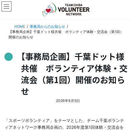
コ
ナ
ン
ビ
テ
ゲ
ン
ー
HOME
事務局からのお知らせ
ツ
シ
【事務局企画】千葉ドット様共催 ボランティア体験・交流会（第1回）
へ
ョ
開催のお知らせ
ス
ン
キ
に
ッ
移
【事務局企画】千葉ドット様
プ
動
共催 ボランティア体験・交
流会（第1回）開催のお知ら
せ
2026年6月5日
「スポーツボランティア」をテーマとした、チーム千葉ボランテ
ィアネットワーク事務局企画の、2026年度第1回体験・交流会を