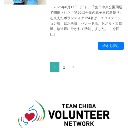
2025年8月17日（日）、千葉市中央公園周辺
で開催された「第50回千葉の親子三代夏祭り」
コラム
を支えたボランティア124名は、エコステーシ
ョン班、給水所班、パレード班、おどり・太鼓
班、放送班に分かれて活動しました。 今回
[…]
続きを読む
投
固
固
1
2
»
稿
定
定
ペ
ペ
の
ー
ー
ジ
ジ
ペ
ー
ジ
送