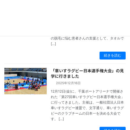
ル帽子」さんの活動を見学しました
2025年12月26日
2025年12月18日(木)の午前、稲毛区ボランティ
アセンターで行われていた、千葉市生涯学習ボ
ランティアの会「タオル帽子」さんの活動を見
コラム
学させていただきました。抗がん剤の副作用で
の脱毛に悩む患者さんの支援として、タオルで
[…]
続きを読む
「車いすラグビー日本選手権大会」の見
学に行きました
2025年12月16日
12月12日(金)に、千葉ポートアリーナで開催さ
れた「第27回車いすラグビー日本選手権大会」
に行ってきました。主催は、一般社団法人日本
コラム
車いすラグビー連盟で、文字通り、車いすラグ
ビーのクラブチームの日本一を決める大会で
す。 […]