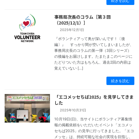
続きを読む
事務局次長のコラム［第３回
（2025/12/1）］
2025年12月1日
『ボランティアって奥が深いんです！〔後
編〕』 すっかり間が空いてしまいましたが、
事務局次長のコラムの第一弾（3回シリーズ）
コラム
の後編をお届けします。たまたまこのページに
たどりついた方はもちろん、過去2回の内容は
覚えていない […]
続きを読む
「エコメッセちば2025」を見学してきま
した
2025年10月31日
10月19日(日)、当サイトにボランティア募集情
報の掲載依頼をいただいたイベント「エコメッ
セちば2025」の見学に行ってきました。「エコ
コラム
メッセ」は、持続可能な社会の実現を目指し、