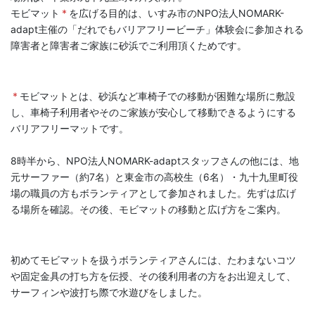
モビマット
*
を広げる目的は、いすみ市のNPO法人NOMARK-
adapt主催の「だれでもバリアフリービーチ」体験会に参加される
障害者と障害者ご家族に砂浜でご利用頂くためです。
*
モビマットとは、砂浜など車椅子での移動が困難な場所に敷設
し、車椅子利用者やそのご家族が安心して移動できるようにする
バリアフリーマットです。
8時半から、NPO法人NOMARK-adaptスタッフさんの他には、地
元サーファー（約7名）と東金市の高校生（6名）・九十九里町役
場の職員の方もボランティアとして参加されました。先ずは広げ
る場所を確認。その後、モビマットの移動と広げ方をご案内。
初めてモビマットを扱うボランティアさんには、たわまないコツ
や固定金具の打ち方を伝授、その後利用者の方をお出迎えして、
サーフィンや波打ち際で水遊びをしました。