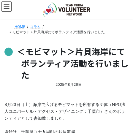
コ
ナ
ン
ビ
テ
ゲ
ン
ー
HOME
コラム
ツ
シ
＜モビマット＞片貝海岸にてボランティア活動を行いました
へ
ョ
ス
ン
キ
に
＜モビマット＞片貝海岸にて
ッ
移
プ
動
ボランティア活動を行いまし
た
2025年8月26日
8月23日（土）海岸で広げるモビマットを所有する団体（NPO法
人ユニバーサル・アクセス・デザイニング：千葉市）さんのボラ
ンティアとして参加致しました。
場所は、千葉県九十九里町の片貝海岸。